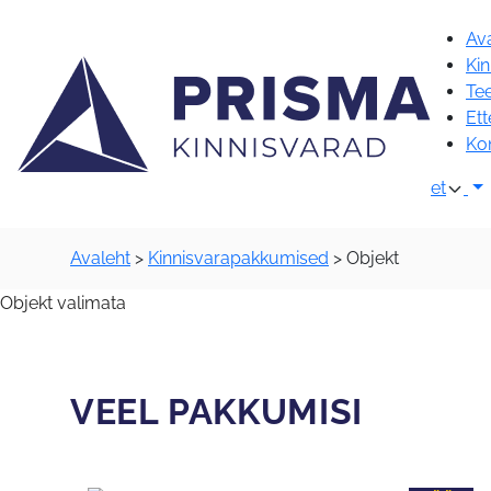
Liigu
sisu
Av
juurde
Ki
Te
Ett
Ko
et
Avaleht
>
Kinnisvarapakkumised
>
Objekt
Objekt valimata
VEEL PAKKUMISI