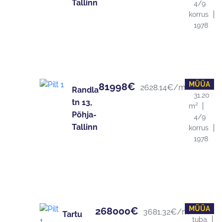
Tallinn
4/9
korrus
1978
MÜÜA
1 tuba
81998€
2628.14€/m²
Randla
31.20
tn 13,
m²
Põhja-
4/9
Tallinn
korrus
1978
MÜÜA
3
268000€
3681.32€/m²
Tartu
tuba