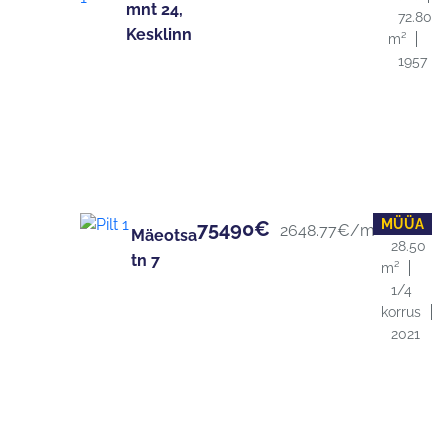
mnt 24,
72.80
Kesklinn
m²
1957
MÜÜA
1 tuba
75490€
2648.77€/m²
Mäeotsa
28.50
tn 7
m²
1/4
korrus
2021