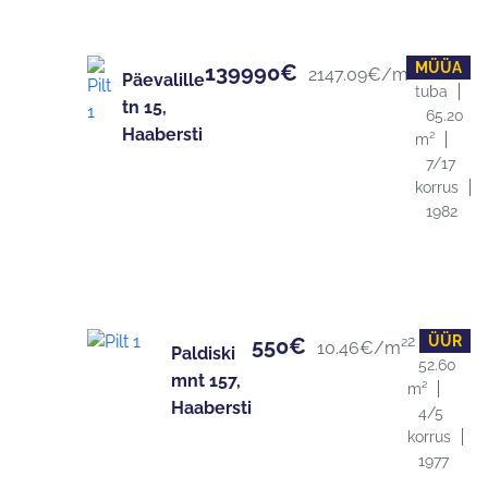
MÜÜA
3
139990€
2147.09€/m²
Päevalille
tuba
tn 15,
65.20
Haabersti
m²
7/17
korrus
1982
2 tuba
ÜÜR
550€
10.46€/m²
Paldiski
52.60
mnt 157,
m²
Haabersti
4/5
korrus
1977