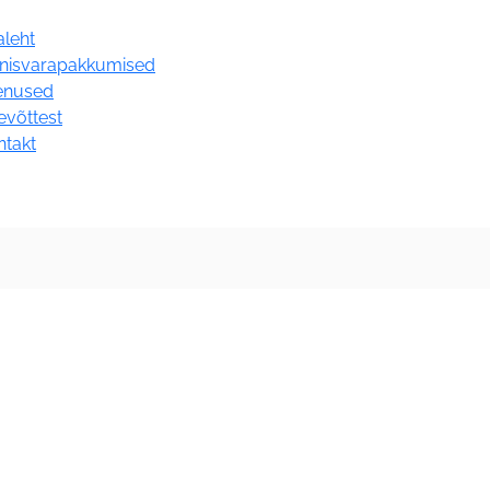
aleht
nnisvarapakkumised
enused
evõttest
ntakt