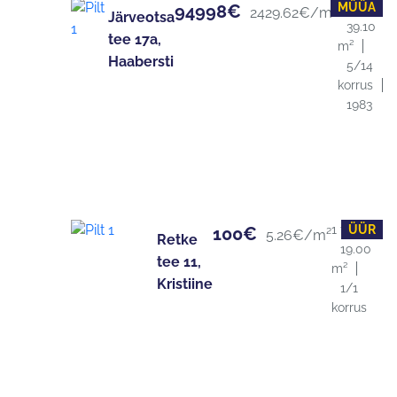
MÜÜA
1 tuba
94998€
2429.62€/m²
Järveotsa
39.10
tee 17a,
m²
Haabersti
5/14
korrus
1983
1 tuba
ÜÜR
100€
5.26€/m²
Retke
19.00
tee 11,
m²
Kristiine
1/1
korrus