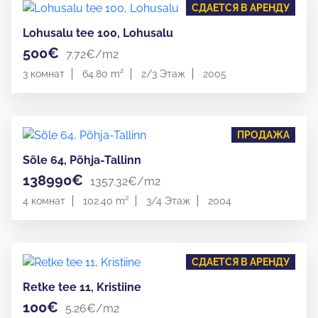
СДАЕТСЯ В АРЕНДУ
Lohusalu tee 100, Lohusalu
500€
7.72€/m2
3 комнат
64.80 m²
2/3 Этаж
2005
ПРОДАЖА
Sõle 64, Põhja-Tallinn
138990€
1357.32€/m2
4 комнат
102.40 m²
3/4 Этаж
2004
СДАЕТСЯ В АРЕНДУ
Retke tee 11, Kristiine
100€
5.26€/m2