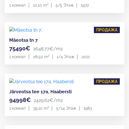
1 комнат
12.10 m²
5/5 Этаж
1972
ПРОДАЖА
Mäeotsa tn 7
75490€
2648.77€/m2
1 комнат
28.50 m²
1/4 Этаж
2021
ПРОДАЖА
Järveotsa tee 17a, Haabersti
94998€
2429.62€/m2
1 комнат
39.10 m²
5/14 Этаж
1983