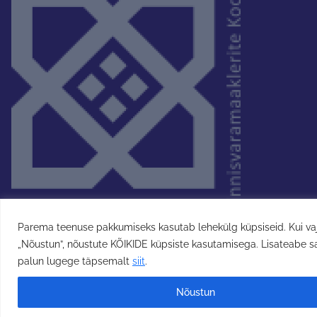
Parema teenuse pakkumiseks kasutab lehekülg küpsiseid. Kui va
„Nõustun”, nõustute KÕIKIDE küpsiste kasutamisega. Lisateabe 
palun lugege täpsemalt
siit
.
Nõustun