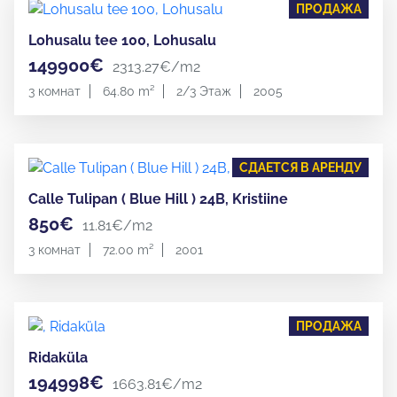
ПРОДАЖА
Lohusalu tee 100, Lohusalu
149900€
2313.27€/m2
3 комнат
64.80 m²
2/3 Этаж
2005
СДАЕТСЯ В АРЕНДУ
Calle Tulipan ( Blue Hill ) 24B, Kristiine
850€
11.81€/m2
3 комнат
72.00 m²
2001
ПРОДАЖА
Ridaküla
194998€
1663.81€/m2