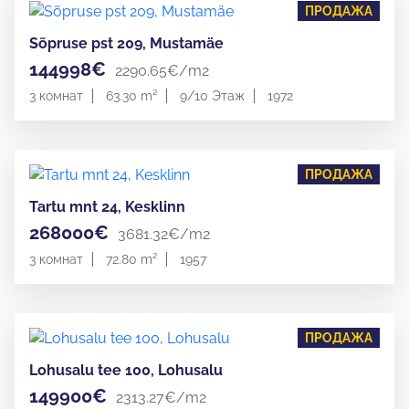
ПРОДАЖА
Sõpruse pst 209, Mustamäe
144998€
2290.65€/m2
3 комнат
63.30 m²
9/10 Этаж
1972
ПРОДАЖА
Tartu mnt 24, Kesklinn
268000€
3681.32€/m2
3 комнат
72.80 m²
1957
ПРОДАЖА
Lohusalu tee 100, Lohusalu
149900€
2313.27€/m2