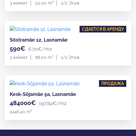
3 комнат
50.00 m²
1/2 Этаж
СДАЕТСЯ В АРЕНДУ
Sõstramäe 12, Lasnamäe
590€
6.70€/m2
3 комнат
88.00 m²
2/2 Этаж
ПРОДАЖА
Kesk-Sõjamäe 5a, Lasnamäe
484000€
197.84€/m2
2446.40 m²