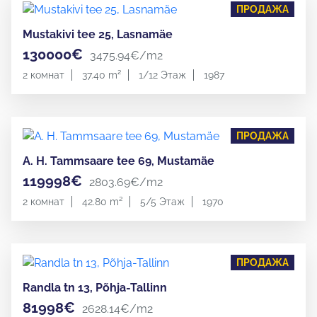
ПРОДАЖА
Mustakivi tee 25, Lasnamäe
130000€
3475.94€/m2
2 комнат
37.40 m²
1/12 Этаж
1987
ПРОДАЖА
A. H. Tammsaare tee 69, Mustamäe
119998€
2803.69€/m2
2 комнат
42.80 m²
5/5 Этаж
1970
ПРОДАЖА
Randla tn 13, Põhja-Tallinn
81998€
2628.14€/m2