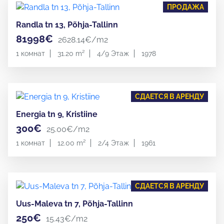
ПРОДАЖА
Randla tn 13, Põhja-Tallinn
81998€
2628.14€/m2
1 комнат
31.20 m²
4/9 Этаж
1978
СДАЕТСЯ В АРЕНДУ
Energia tn 9, Kristiine
300€
25.00€/m2
1 комнат
12.00 m²
2/4 Этаж
1961
СДАЕТСЯ В АРЕНДУ
Uus-Maleva tn 7, Põhja-Tallinn
250€
15.43€/m2