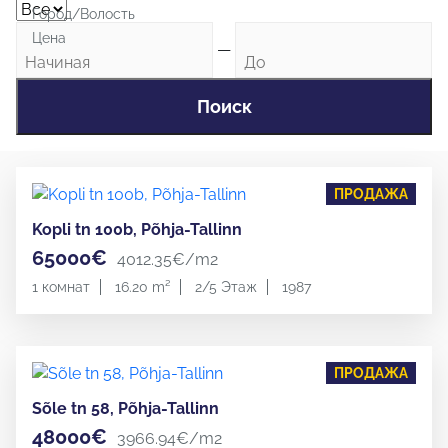
Город/Волость
Цена
—
Поиск
ПРОДАЖА
Kopli tn 100b, Põhja-Tallinn
65000€
4012.35€/m2
1 комнат
16.20 m²
2/5 Этаж
1987
ПРОДАЖА
Sõle tn 58, Põhja-Tallinn
48000€
3966.94€/m2