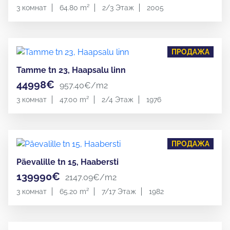
3 комнат
64.80 m²
2/3 Этаж
2005
ПРОДАЖА
Tamme tn 23, Haapsalu linn
44998€
957.40€/m2
3 комнат
47.00 m²
2/4 Этаж
1976
ПРОДАЖА
Päevalille tn 15, Haabersti
139990€
2147.09€/m2
3 комнат
65.20 m²
7/17 Этаж
1982